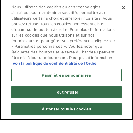
Opto Presse express :: MAI 2026
Nous utilisons des cookies ou des technologies
similaires pour maintenir la sécurité, permettre aux
Pied de page
utilisateurs certains choix et améliorer nos sites. Vous
pouvez refuser tous les cookies non essentiels en
cliquant sur le bouton à droite. Pour plus d’informations
Politique de confidentialité
sur les cookies que nous utilisons et sur nos
Plan du site
fournisseurs et pour gérer vos préférences, cliquez sur
« Paramètres personnalisés ». Veuillez noter que
l’étiquette des boutons et le texte du bandeau peuvent
être mis à jour ultérieurement. Pour plus d'information,
voir la politique de confidentialité de l'Ordre
.
Paramètres personnalisés
Tout refuser
Autoriser tous les cookies
Menu
© Ordre des optométristes du Québec
Pied
Politique de confidentialité