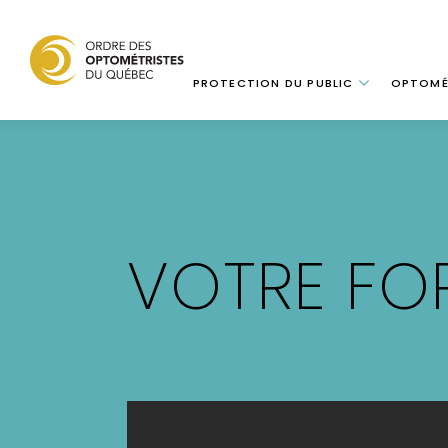
Navigation
PROTECTION DU PUBLIC
OPTOMÉ
Aller
au
contenu
principal
VOTRE FO