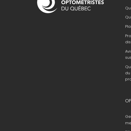
principale
Que
Que
Pla
Pr
dis
Avi
su
Que
du 
pr
OP
Ge
me