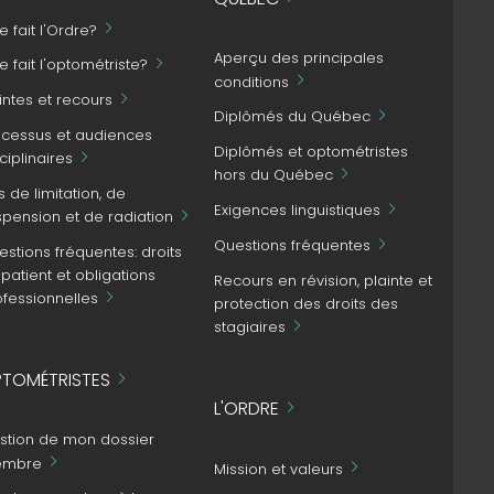
 fait l'Ordre?
Aperçu des principales
 fait l'optométriste?
conditions
intes et recours
Diplômés du Québec
ocessus et audiences
Diplômés et optométristes
ciplinaires
hors du Québec
s de limitation, de
Exigences linguistiques
spension et de radiation
Questions fréquentes
stions fréquentes: droits
patient et obligations
Recours en révision, plainte et
ofessionnelles
protection des droits des
stagiaires
TOMÉTRISTES
L'ORDRE
stion de mon dossier
mbre
Mission et valeurs