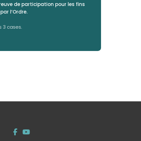
euve de participation pour les fins
par l’Ordre.
s 3 cases.
Menu
(opens in a new tab)
(opens in a new tab)