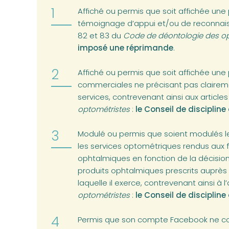
Affiché ou permis que soit affichée une 
témoignage d’appui et/ou de reconnaiss
82 et 83 du
Code de déontologie des op
imposé une réprimande
.
Affiché ou permis que soit affichée une 
commerciales ne précisant pas claireme
services, contrevenant ainsi aux article
optométristes
:
le Conseil de disciplin
Modulé ou permis que soient modulés l
les services optométriques rendus aux fin
ophtalmiques en fonction de la décision
produits ophtalmiques prescrits auprès 
laquelle il exerce, contrevenant ainsi à l
optométristes
:
le Conseil de disciplin
Permis que son compte Facebook ne con