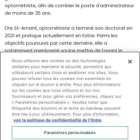
optométriste, afin de combler le poste d’administrateur
de moins de 35 ans.
Dre St-Amant, optométriste a terminé son doctorat en
2021 et pratique actuellement en Estrie. Parmi les
objectifs poursuivis par cette dernière, elle a
notamment mentionné vouloir mettre de l’avant le
potentiel des jeunes optométristes face aux enjeux de
Nous utilisons des cookies ou des technologies
la pratique optométrique et les encourager à y jouer un
similaires pour maintenir la sécurité, permettre aux
rôle.
utilisateurs certains choix et améliorer nos sites. Vous
pouvez refuser tous les cookies non essentiels en
cliquant sur le bouton à droite. Pour plus d’informations
Nous souhaitons la bienvenue à la Dre St-Amant,
sur les cookies que nous utilisons et sur nos
optométriste
fournisseurs et pour gérer vos préférences, cliquez sur
« Paramètres personnalisés ». Veuillez noter que
l’étiquette des boutons et le texte du bandeau peuvent
être mis à jour ultérieurement. Pour plus d'information,
voir la politique de confidentialité de l'Ordre
.
Paramètres personnalisés