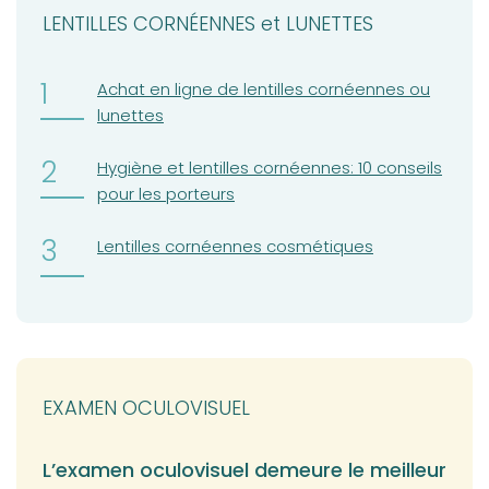
LENTILLES CORNÉENNES et LUNETTES
(opens in a new tab)
Achat en ligne de lentilles cornéennes ou
lunettes
(opens in a new tab)
Hygiène et lentilles cornéennes: 10 conseils
pour les porteurs
(opens in a new tab)
Lentilles cornéennes cosmétiques
EXAMEN OCULOVISUEL
L’examen oculovisuel demeure le meilleur