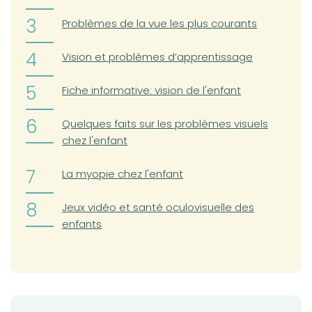
Problèmes de la vue les plus courants
Vision et problèmes d’apprentissage
Fiche informative: vision de l'enfant
Quelques faits sur les problèmes visuels
chez l'enfant
(opens in a new tab)
La myopie chez l'enfant
(opens in a new tab)
Jeux vidéo et santé oculovisuelle des
enfants