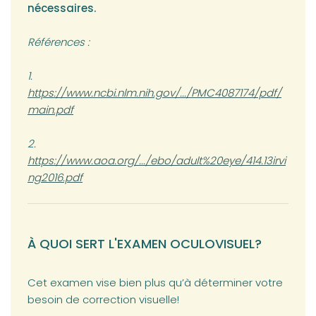
nécessaires.
Références :
(opens in a new tab)
1.
https://www.ncbi.nlm.nih.gov/.../PMC4087174/pdf/
main.pdf
(opens in a new tab)
2.
https://www.aoa.org/.../ebo/adult%20eye/414.13irvi
ng2016.pdf
À QUOI SERT L'EXAMEN OCULOVISUEL?
Cet examen vise bien plus qu’à déterminer votre
besoin de correction visuelle!