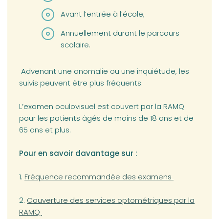
Avant l’entrée à l’école;
Annuellement durant le parcours
scolaire.
Advenant une anomalie ou une inquiétude, les
suivis peuvent être plus fréquents.
L’examen oculovisuel est couvert par la RAMQ
pour les patients âgés de moins de 18 ans et de
65 ans et plus.
Pour en savoir davantage sur :
(opens in a new tab)
1.
Fréquence recommandée des examens
(opens in a new tab)
2.
Couverture des services optométriques par la
RAMQ