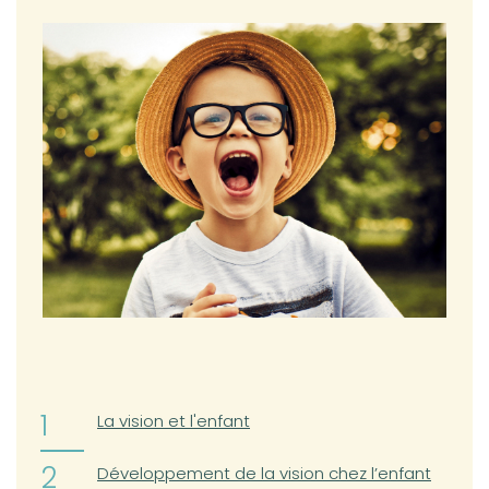
(opens in a new tab)
La vision et l'enfant
(opens in a new tab)
Développement de la vision chez l’enfant