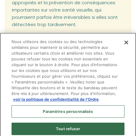
appropriés et la prévention de conséquences
importantes sur votre santé visuelle, qui
pourraient parfois être irréversibles si elles sont
détectées trop tardivement.
De là l’importance de procéder périodiquement
Nous utilisons des cookies ou des technologies
à un examen de la vue afin d'effectuer un bilan
similaires pour maintenir la sécurité, permettre aux
complet de votre santé oculaire, et ce, que vous
utilisateurs certains choix et améliorer nos sites. Vous
pouvez refuser tous les cookies non essentiels en
en ressentiez le besoin ou non.
cliquant sur le bouton à droite. Pour plus d’informations
sur les cookies que nous utilisons et sur nos
fournisseurs et pour gérer vos préférences, cliquez sur
« Paramètres personnalisés ». Veuillez noter que
l’étiquette des boutons et le texte du bandeau peuvent
être mis à jour ultérieurement. Pour plus d'information,
voir la politique de confidentialité de l'Ordre
.
Paramètres personnalisés
Tout refuser