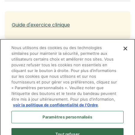
Gestion de mon dossier membre
Effectuer un retour à la pratique
(opens in a new tab)
Guide d'exercice clinique
Encadrement de la pratique professionnelle
Guide d'exercice clinique
Nous utilisons des cookies ou des technologies
Législation, réglementation et lignes directrices
similaires pour maintenir la sécurité, permettre aux
utilisateurs certains choix et améliorer nos sites. Vous
(opens in a new tab)
Législation, réglementation et lignes
Formation continue
pouvez refuser tous les cookies non essentiels en
directrices
cliquant sur le bouton à droite. Pour plus d’informations
Inspection professionnelle
sur les cookies que nous utilisons et sur nos
fournisseurs et pour gérer vos préférences, cliquez sur
Exercice en société
« Paramètres personnalisés ». Veuillez noter que
l’étiquette des boutons et le texte du bandeau peuvent
Questions fréquentes: droits du patient et obligations
être mis à jour ultérieurement. Pour plus d'information,
professionnelles
voir la politique de confidentialité de l'Ordre
.
Paramètres personnalisés
Tout refuser