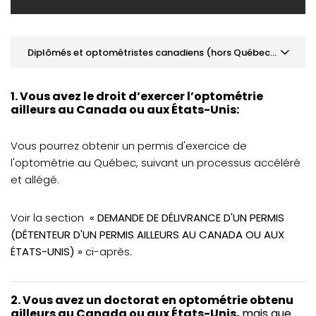
Diplômés et optométristes canadiens (hors Québec) et des États-Unis
Aperçu des principales conditions
1. Vous avez le droit d’exercer l’optométrie
Diplômés du Québec
ailleurs au Canada ou aux États-Unis:
Diplômés et optométristes hors du Québec
Vous pourrez obtenir un permis d'exercice de
Diplômés et optométristes canadiens (hors
l'optométrie au Québec, suivant un processus accéléré
Québec) et des États-Unis
et allégé.
Diplômés de France
Voir la section
« DEMANDE DE DÉLIVRANCE D'UN PERMIS
Diplômés internationaux
(DÉTENTEUR D'UN PERMIS AILLEURS AU CANADA OU AUX
Exigences linguistiques
ÉTATS-UNIS) »
ci-après.
Questions fréquentes
2. Vous avez un doctorat en optométrie obtenu
Recours en révision, plainte et protection des droits des
ailleurs au Canada ou aux États-Unis,
mais que