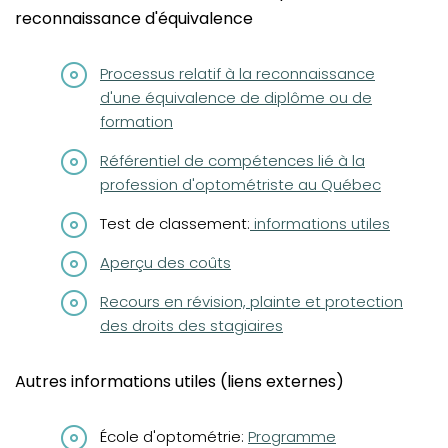
reconnaissance d'équivalence
(opens in a new tab)
Processus relatif à la reconnaissance
d'une équivalence de diplôme ou de
formation
(opens in a new tab)
Référentiel de compétences lié à la
profession d'optométriste au Québec
Test de classement:
informations utiles
Aperçu des coûts
(opens in a new tab)
Recours en révision, plainte et protection
des droits des stagiaires
Autres informations utiles (liens externes)
(opens in a new tab)
École d'optométrie:
Programme