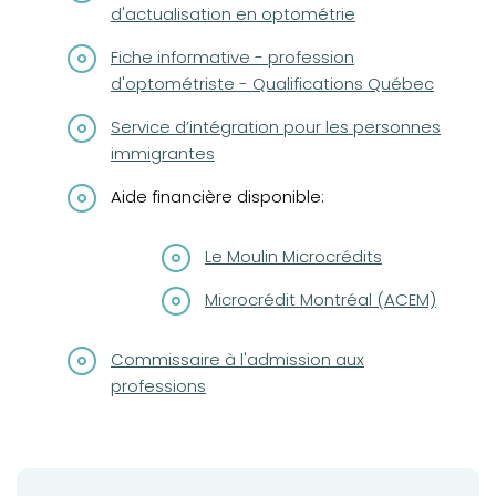
d'actualisation en optométrie
(opens in a new tab)
Fiche informative - profession
d'optométriste - Qualifications Québec
(opens in a new tab)
Service d’intégration pour les personnes
immigrantes
Aide financière disponible:
(opens in a new tab)
Le Moulin Microcrédits
(opens in a new tab)
Microcrédit Montréal (ACEM)
(opens in a new tab)
Commissaire à l'admission aux
professions