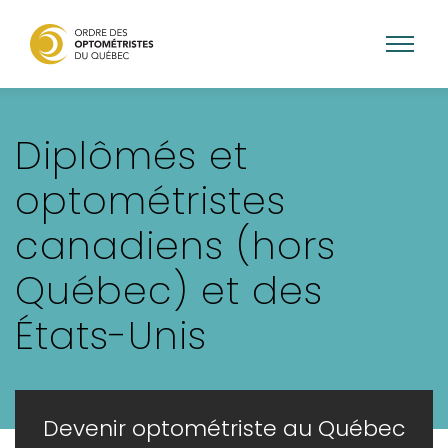
Aller
au
Diplômés et
contenu
principal
optométristes
canadiens (hors
Québec) et des
États-Unis
Devenir optométriste au Québec