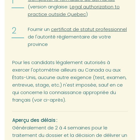
(opens in a new tab)
(version anglaise:
Legal authorization to
practice outside Quebec
)
(opens in a new tab)
Fournir un
certificat de statut professionnel
de l'autorité réglementaire de votre
province
Pour les candidats légalement autorisés à
exercer l'optométrie ailleurs au Canada ou aux
États-Unis, aucune autre exigence (test, examen,
entrevue, stage, etc.) n'est imposée, sauf en ce
qui concerne la connaissance appropriée du
français (voir ci-après).
Aperçu des délais :
Généralement de 2 à 4 semaines pour le
traitement du dossier et la décision de délivrer un