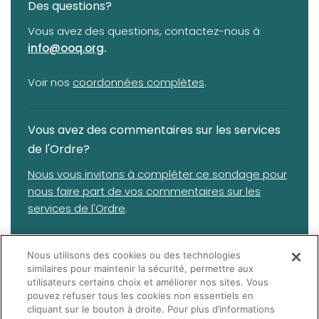
Des questions?
Vous avez des questions, contactez-nous à
info@ooq.org
.
(opens in a new tab)
Voir nos
coordonnées complètes
.
Vous avez des commentaires sur les services
de l'Ordre?
(opens in a new tab)
Nous vous invitons à compléter ce sondage pour
nous faire part de vos commentaires sur les
services de l'Ordre
.
IMPORTANT: Si vous avez des plaintes, commentaires ou
Nous utilisons des cookies ou des technologies
questions concernant les services reçus d'un
similaires pour maintenir la sécurité, permettre aux
(opens in a new tab)
optométriste, veuillez plutôt suivre
les instructions sur
utilisateurs certains choix et améliorer nos sites. Vous
cette page
(section
Comment formuler une plainte
) ou
pouvez refuser tous les cookies non essentiels en
nous contacter à l'adresse suivante:
info@ooq.org
.
cliquant sur le bouton à droite. Pour plus d’informations