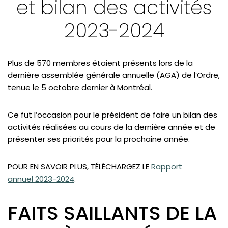
et bilan des activités
ACTUALITÉS - Retour sur l'AGA
2023-2024
ACTUALITÉS - Utilisation des écrans par les jeunes
ACTUALITÉS - Avis de radiation
ACTUALITÉS - Décisions disciplinaires récentes
Plus de 570 membres étaient présents lors de la
dernière assemblée générale annuelle (AGA) de l’Ordre,
ACTUALITÉS - Avis de Santé Canada
tenue le 5 octobre dernier à Montréal.
VOTRE PRATIQUE - Téléoptométrie: nouveau règlement
applicable
Ce fut l’occasion pour le président de faire un bilan des
activités réalisées au cours de la dernière année et de
VOTRE PRATIQUE - Nouvelle loi sur les renseignements
de santé
présenter ses priorités pour la prochaine année.
VOTRE PRATIQUE - Projet loi 67 et reconnaissance du
(opens in a new tab
POUR EN SAVOIR PLUS, TÉLÉCHARGEZ LE
Rapport
rôle des optométristes
annuel 2023-2024
.
FAITS SAILLANTS DE LA