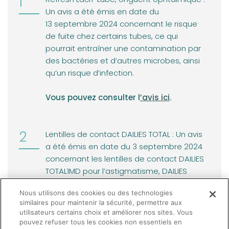
Un avis a été émis en date du
13 septembre 2024 concernant le risque
de fuite chez certains tubes, ce qui
pourrait entraîner une contamination par
des bactéries et d’autres microbes, ainsi
qu’un risque d’infection.
(opens in a new tab)
Vous pouvez consulter l
’avis ici
.
Lentilles de contact DAILIES TOTAL : Un avis
a été émis en date du 3 septembre 2024
concernant les lentilles de contact DAILIES
TOTAL1MD pour l’astigmatisme, DAILIES
TOTAL1MD multifocal et TOTAL30MD
Nous utilisons des cookies ou des technologies
sphériques.
similaires pour maintenir la sécurité, permettre aux
utilisateurs certains choix et améliorer nos sites. Vous
(opens in a new tab)
Vous pouvez consulter l’
avis ici
.
pouvez refuser tous les cookies non essentiels en