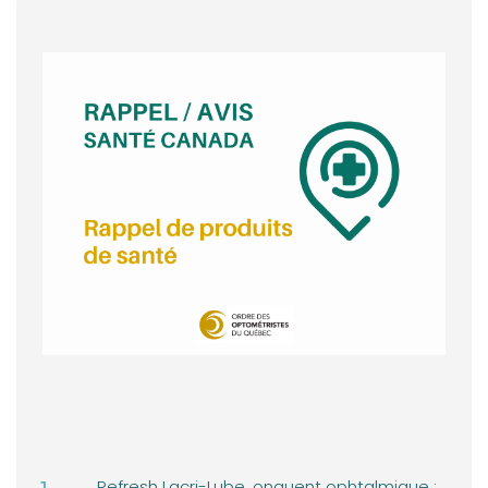
MOT DE LA PRÉSIDENCE
ACTUALITÉS - Retour sur l'AGA
ACTUALITÉS - Utilisation des écrans par les jeunes
ACTUALITÉS - Avis de radiation
ACTUALITÉS - Décisions disciplinaires récentes
ACTUALITÉS - Avis de Santé Canada
VOTRE PRATIQUE - Téléoptométrie: nouveau règlement
applicable
VOTRE PRATIQUE - Nouvelle loi sur les renseignements
de santé
VOTRE PRATIQUE - Projet loi 67 et reconnaissance du
rôle des optométristes
Refresh Lacri-Lube, onguent ophtalmique :