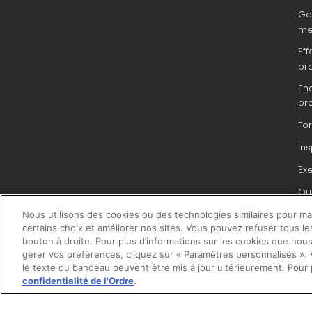
Ge
me
Eff
pr
En
pr
Fo
In
Ex
Que
du 
Nous utilisons des cookies ou des technologies similaires pour main
pr
certains choix et améliorer nos sites. Vous pouvez refuser tous le
bouton à droite. Pour plus d’informations sur les cookies que nous
gérer vos préférences, cliquez sur « Paramètres personnalisés ». V
le texte du bandeau peuvent être mis à jour ultérieurement. Pour 
confidentialité de l'Ordre
.