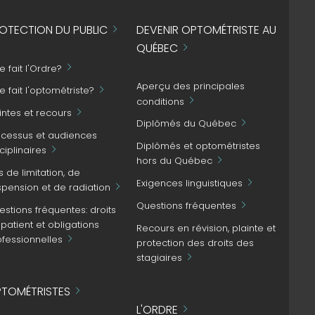
OTECTION DU PUBLIC
DEVENIR OPTOMÉTRISTE AU
QUÉBEC
 fait l'Ordre?
Aperçu des principales
 fait l'optométriste?
conditions
intes et recours
Diplômés du Québec
ocessus et audiences
Diplômés et optométristes
ciplinaires
hors du Québec
s de limitation, de
Exigences linguistiques
spension et de radiation
Questions fréquentes
stions fréquentes: droits
patient et obligations
Recours en révision, plainte et
ofessionnelles
protection des droits des
stagiaires
TOMÉTRISTES
L'ORDRE