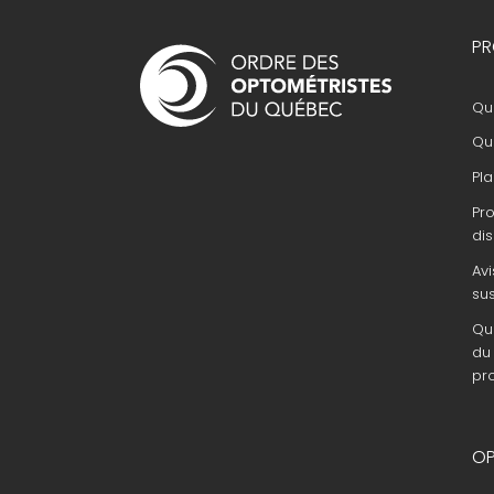
Navigation
PR
principale
Que
Que
Pla
Pr
dis
Avi
su
Que
du 
pr
OP