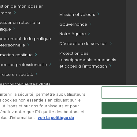
stion de mon dossier
mbre
Mission et valeurs
ectuer un retour à la
Gouvernance
atique
Notre équipe
cadrement de la pratique
Déclaration de services
ofessionnelle
Protection des
rmation continue
renseignements personnels
spection professionnelle
et accès à l'information
ercice en société
stions fréquentes: droits
NOUS JOINDRE
patient et obligations
tenir la sécurité, permettre aux utilisateurs
ofessionnelles
s cookies non essentiels en cliquant sur le
 utilisons et sur nos fournisseurs et pour
euillez noter que l’étiquette des boutons et
plus d'information,
voir la politique de