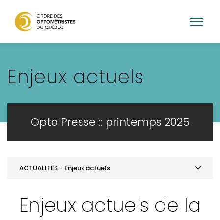
Aller
au
Enjeux actuels
contenu
principal
Opto Presse :: printemps 2025
ACTUALITÉS - Enjeux actuels
MOT DE LA PRÉSIDENCE
Enjeux actuels de la
ACTUALITÉS - Enjeux actuels