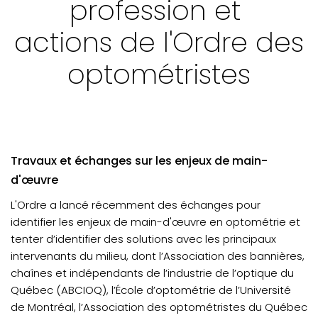
profession et
ACTUALITÉS - Élections au CA
actions de l'Ordre des
ACTUALITÉS - Accès aux soins
Appel de candidatures
optométristes
VOTRE PRATIQUE - frais et copies de dossiers
VOTRE PRATIQUE - Conditions de travail inadéquates
VOTRE PRATIQUE - Récente décision disciplinaire
Travaux et échanges sur les enjeux de main-
VOTRE FORMATION CONTINUE - Mot du CPRO
d'œuvre
L'Ordre a lancé récemment des échanges pour
identifier les enjeux de main-d'œuvre en optométrie et
tenter d’identifier des solutions avec les principaux
intervenants du milieu, dont l’Association des bannières,
chaînes et indépendants de l’industrie de l’optique du
Québec (ABCIOQ), l’École d’optométrie de l’Université
de Montréal, l’Association des optométristes du Québec