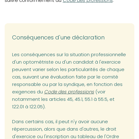
suivre conformément au
Code des professions
.
Conséquences d'une déclaration
Les conséquences sur la situation professionnelle
d'un optométriste ou d'un candidat à l'exercice
peuvent varier selon les particularités de chaque
cas, suivant une évaluation faite par le comité
responsable ou par la syndique, en fonction des
(opens in a new tab)
exigences du
Code des professions
(voir
notamment les articles 45, 45.1, 55.1 à 55.5, et
122.01 à 122.05).
Dans certains cas, il peut n'y avoir aucune
répercussion, alors que dans d'autres, le droit
d'exercice ou l'inscription au tableau de l'Ordre