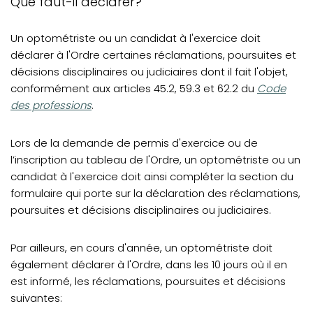
Que faut-il déclarer?
Mise à jour (statut, adresse, congé, etc.)
Lieux et permis d'exercice
Un optométriste ou un candidat à l'exercice doit
déclarer à l'Ordre certaines réclamations, poursuites et
Déclarations obligatoires
décisions disciplinaires ou judiciaires dont il fait l'objet,
(opens in 
Inscription annuelle
conformément aux articles 45.2, 59.3 et 62.2 du
Code
des professions
.
Effectuer un retour à la pratique
Encadrement de la pratique professionnelle
Lors de la demande de permis d'exercice ou de
l’inscription au tableau de l'Ordre, un optométriste ou un
Formation continue
candidat à l'exercice doit ainsi compléter la section du
Inspection professionnelle
formulaire qui porte sur la déclaration des réclamations,
poursuites et décisions disciplinaires ou judiciaires.
Exercice en société
Questions fréquentes: droits du patient et obligations
Par ailleurs, en cours d'année, un optométriste doit
professionnelles
également déclarer à l'Ordre, dans les 10 jours où il en
est informé, les réclamations, poursuites et décisions
suivantes: