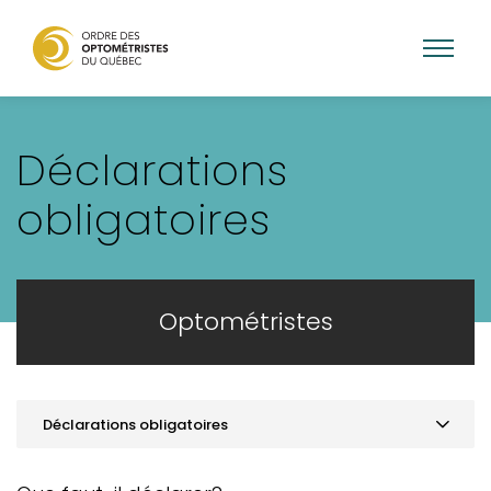
Aller
au
Déclarations
contenu
principal
obligatoires
Optométristes
Déclarations obligatoires
Gestion de mon dossier membre