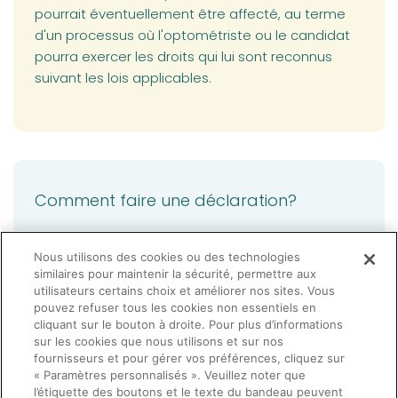
pourrait éventuellement être affecté, au terme
d'un processus où l'optométriste ou le candidat
pourra exercer les droits qui lui sont reconnus
suivant les lois applicables.
Comment faire une déclaration?
(opens in a new ta
Pour faire une déclaration à l'Ordre,
vous devez
Nous utilisons des cookies ou des technologies
compléter ce formulaire
et le transmettre à
similaires pour maintenir la sécurité, permettre aux
l'Ordre avec les documents requis, à l'adresse
utilisateurs certains choix et améliorer nos sites. Vous
pouvez refuser tous les cookies non essentiels en
suivante:
secretaire@ooq.org
cliquant sur le bouton à droite. Pour plus d’informations
sur les cookies que nous utilisons et sur nos
fournisseurs et pour gérer vos préférences, cliquez sur
« Paramètres personnalisés ». Veuillez noter que
l’étiquette des boutons et le texte du bandeau peuvent