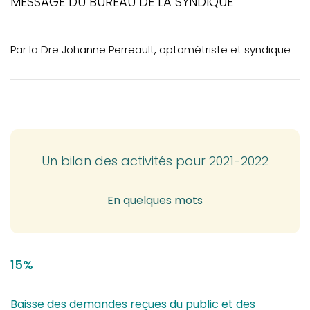
MESSAGE DU BUREAU DE LA SYNDIQUE
ACTUALITÉS
VOTRE PRATIQUE
Par la Dre Johanne Perreault, optométriste et syndique
Utilisation et maîtrise du français chez les
professionnels
Syndic: Bilan des activités 21-22
Inspection professionnelle: programme de
surveillance annuelle
Un bilan des activités pour 2021-2022
VOTRE FORMATION CONTINUE
En quelques mots
15%
Baisse des demandes reçues du public et des