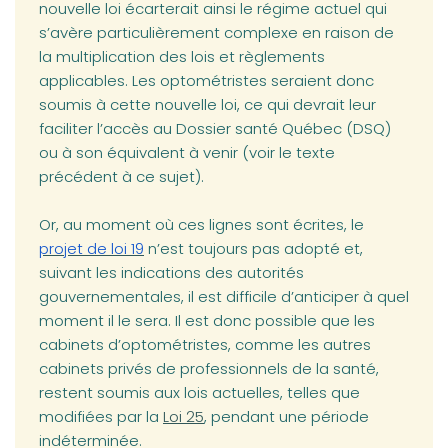
nouvelle loi écarterait ainsi le régime actuel qui
s’avère particulièrement complexe en raison de
la multiplication des lois et règlements
applicables. Les optométristes seraient donc
soumis à cette nouvelle loi, ce qui devrait leur
faciliter l’accès au Dossier santé Québec (DSQ)
ou à son équivalent à venir (voir le texte
précédent à ce sujet).
(opens in 
Or, au moment où ces lignes sont écrites, le
projet de loi 19
n’est toujours pas adopté et,
suivant les indications des autorités
gouvernementales, il est difficile d’anticiper à quel
moment il le sera. Il est donc possible que les
cabinets d’optométristes, comme les autres
cabinets privés de professionnels de la santé,
restent soumis aux lois actuelles, telles que
(opens in a new tab)
modifiées par la
Loi 25
,
pendant une période
indéterminée.