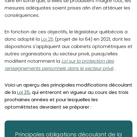
faire en sorte que, si elles se produisent malgré tout, les
mesures adéquates soient prises afin d’en atténuer les
conséquences.
En fonction de ces objectifs, le législateur québécois a
(opens in a new tab)
donc adopté la
Loi 25
(projet de loi 64) en 2021, dont les
dispositions s'appliquent aux cabinets optométriques et
autres organisations du secteur privé, puisqu’elles
(opens in a new tab)
modifient notamment la
Loi sur la protection des
renseignements personnels dans le secteur privé
.
.
Voici un aperçu des principales modifications découlant
(opens in a new tab)
de la
Loi 25
, qui entreront en vigueur au cours des trois
prochaines années et pour lesquelles les
optométristes devraient se préparer :
(open
Principales obligations découlant de la