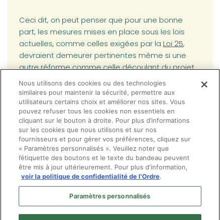
Ceci dit, on peut penser que pour une bonne
part, les mesures mises en place sous les lois
(opens in a new
actuelles, comme celles exigées par la
Loi 25
,
devraient demeurer pertinentes même si une
(opens in a 
autre réforme comme celle découlant du
projet
de loi 19
intervenait éventuellement.
Nous utilisons des cookies ou des technologies
similaires pour maintenir la sécurité, permettre aux
L’Ordre informera ses membres des
utilisateurs certains choix et améliorer nos sites. Vous
pouvez refuser tous les cookies non essentiels en
développements à venir à ce sujet.
cliquant sur le bouton à droite. Pour plus d’informations
sur les cookies que nous utilisons et sur nos
fournisseurs et pour gérer vos préférences, cliquez sur
« Paramètres personnalisés ». Veuillez noter que
l’étiquette des boutons et le texte du bandeau peuvent
être mis à jour ultérieurement. Pour plus d'information,
voir la politique de confidentialité de l'Ordre
.
Paramètres personnalisés