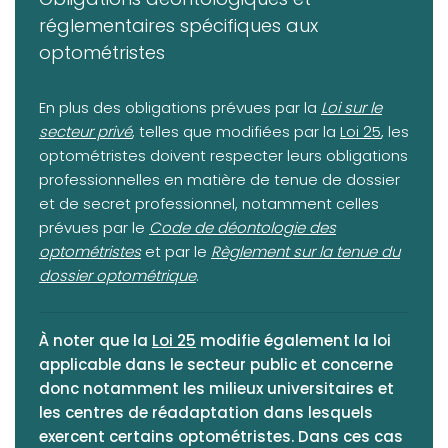
réglementaires spécifiques aux
optométristes
(opens in a new 
En plus des obligations prévues par la
Loi sur le
(opens in a ne
secteur privé
, telles que modifiées par la
Loi 25
, les
optométristes doivent respecter leurs obligations
professionnelles en matière de tenue de dossier
et de secret professionnel, notamment celles
(opens in a new tab)
prévues par le
Code de déontologie des
(opens in a new tab)
optométristes
et par le
Règlement sur la tenue du
dossier optométrique
.
(opens in a new tab)
À noter que la
Loi 25
modifie également la loi
applicable dans le secteur public et concerne
donc notamment les milieux universitaires et
les centres de réadaptation dans lesquels
exercent certains optométristes. Dans ces cas