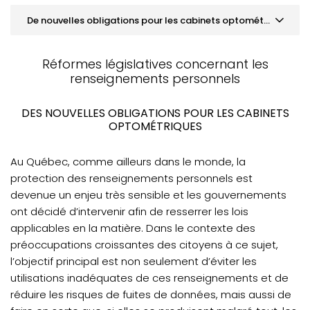
De nouvelles obligations pour les cabinets optométriques
MOT DE LA PRÉSIDENCE
Réformes législatives concernant les
ACTUALITÉS
renseignements personnels
Accès au Dossier santé Québec (DSQ) par les
DES NOUVELLES OBLIGATIONS POUR LES CABINETS
optométristes
OPTOMÉTRIQUES
De nouvelles obligations pour les cabinets
optométriques
Au Québec, comme ailleurs dans le monde, la
protection des renseignements personnels est
Comité d'inspection professionnelle : Plusieurs
réformes
devenue un enjeu très sensible et les gouvernements
ont décidé d’intervenir afin de resserrer les lois
VOTRE PRATIQUE
applicables en la matière. Dans le contexte des
VOTRE FORMATION CONTINUE
préoccupations croissantes des citoyens à ce sujet,
l’objectif principal est non seulement d’éviter les
utilisations inadéquates de ces renseignements et de
réduire les risques de fuites de données, mais aussi de