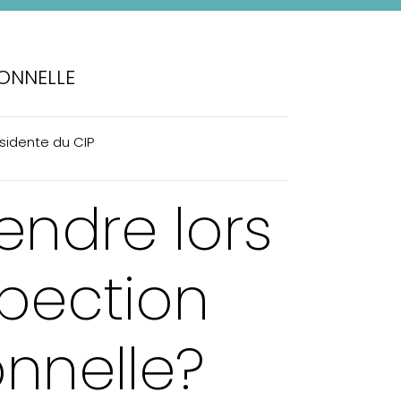
IONNELLE
ésidente du CIP
tendre lors
spection
onnelle?