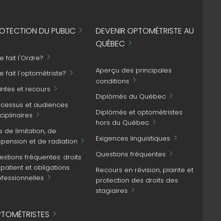
OTECTION DU PUBLIC
DEVENIR OPTOMÉTRISTE AU
QUÉBEC
 fait l'Ordre?
Aperçu des principales
 fait l'optométriste?
conditions
intes et recours
Diplômés du Québec
ocessus et audiences
Diplômés et optométristes
ciplinaires
hors du Québec
s de limitation, de
Exigences linguistiques
spension et de radiation
Questions fréquentes
stions fréquentes: droits
patient et obligations
Recours en révision, plainte et
ofessionnelles
protection des droits des
stagiaires
TOMÉTRISTES