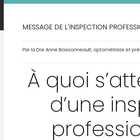
MESSAGE DE L'INSPECTION PROFESS
Par la Dre Anne Boissonneault, optométriste et pr
À quoi s’at
d’une in
professi