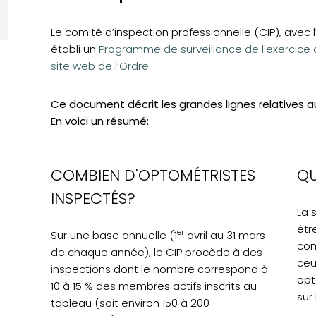
Le comité d’inspection professionnelle (CIP), avec 
(opens in a new tab)
établi un
Programme de surveillance de l'exercice d
site web de l’Ordre
.
Ce document décrit les grandes lignes relatives a
En voici un résumé:
COMBIEN D'OPTOMÉTRISTES
QU
INSPECTÉS?
La 
êtr
er
Sur une base annuelle (1
avril au 31 mars
com
de chaque année), le CIP procède à des
ceu
inspections dont le nombre correspond à
opt
10 à 15 % des membres actifs inscrits au
sur
tableau (soit environ 150 à 200