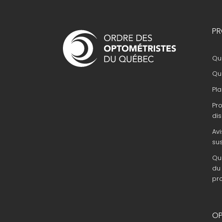
Navigation
PR
principale
Que
Que
Pla
Pr
dis
Avi
su
Que
du 
pr
OP