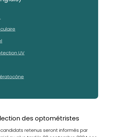
e
culaire
l
rotection UV
kératocône
lection des optométristes
 candidats retenus seront informés par