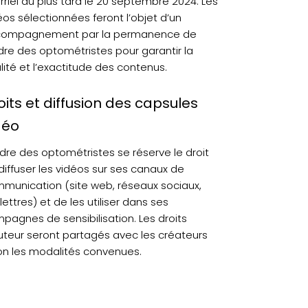
rriel au plus tard le 20 septembre 2024. Les
éos sélectionnées feront l’objet d’un
ompagnement par la permanence de
rdre des optométristes pour garantir la
lité et l’exactitude des contenus.
oits et diffusion des capsules
déo
rdre des optométristes se réserve le droit
diffuser les vidéos sur ses canaux de
munication (site web, réseaux sociaux,
lettres) et de les utiliser dans ses
pagnes de sensibilisation. Les droits
uteur seront partagés avec les créateurs
on les modalités convenues.