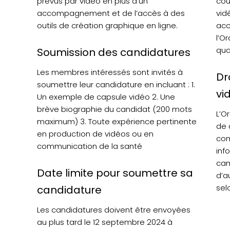
prévus par vidéo en plus d’un
cou
accompagnement et de l’accès à des
vid
outils de création graphique en ligne.
acc
l’O
qua
Soumission des candidatures
Les membres intéressés sont invités à
Dr
soumettre leur candidature en incluant : 1.
vi
Un exemple de capsule vidéo 2. Une
brève biographie du candidat (200 mots
L’O
maximum) 3. Toute expérience pertinente
de 
en production de vidéos ou en
com
communication de la santé
info
cam
Date limite pour soumettre sa
d’a
sel
candidature
Les candidatures doivent être envoyées
au plus tard le 12 septembre 2024 à