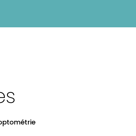
es
optométrie