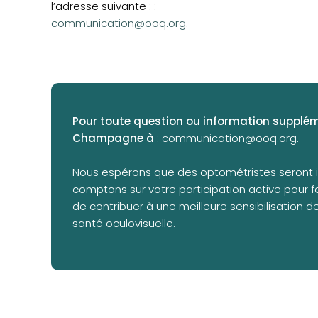
l’adresse suivante : :
communication@ooq.org
.
Pour toute question ou information suppléme
Champagne à
:
communication@ooq.org
.
Nous espérons que des optométristes seront i
comptons sur votre participation active pour fa
de contribuer à une meilleure sensibilisation 
santé oculovisuelle.