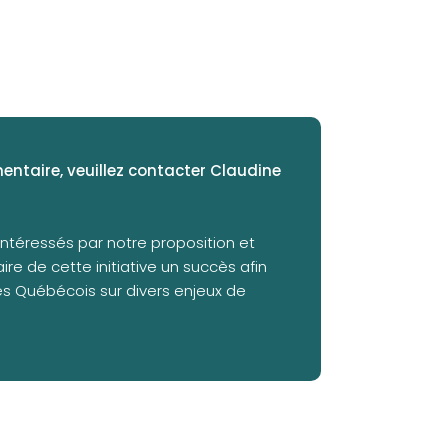
ntaire, veuillez contacter Claudine
ntéressés par notre proposition et
ire de cette initiative un succès afin
des Québécois sur divers enjeux de