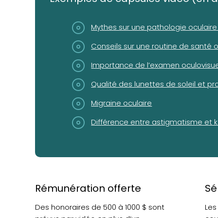
(opens in a new tab)
Mythes sur une pathologie oculair
(opens in a new tab)
Conseils sur une routine de santé o
(opens in a new tab)
Importance de l’examen oculovisue
(opens in a new tab)
Qualité des lunettes de soleil et p
(opens in a new tab)
Migraine oculaire
(opens in a new tab)
Différence entre astigmatisme et 
Rémunération offerte
Sé
Des honoraires de 500 à 1000 $ sont
Les