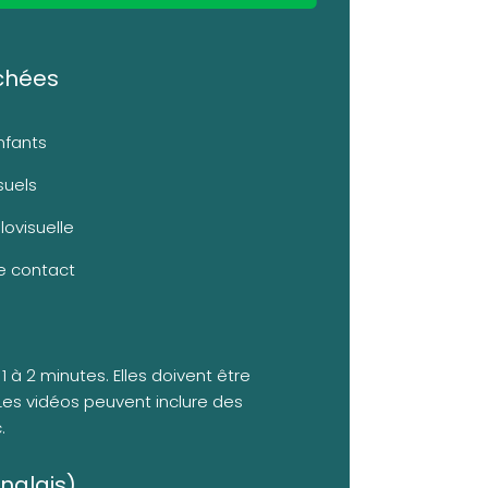
chées
nfants
suels
lovisuelle
de contact
 à 2 minutes. Elles doivent être
s vidéos peuvent inclure des
.
anglais)