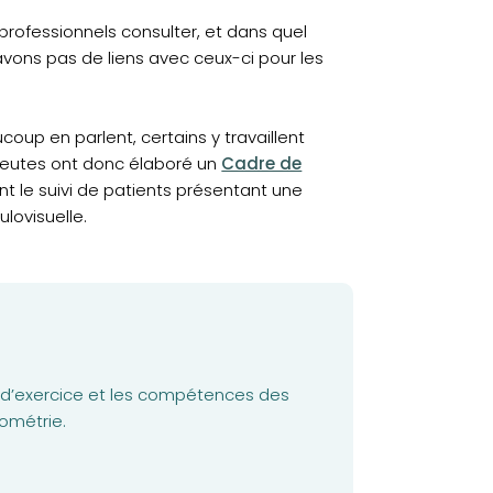
ofessionnels consulter, et dans quel
ons pas de liens avec ceux-ci pour les
ucoup en parlent, certains y travaillent
(opens in a new tab)
peutes ont donc élaboré un
Cadre de
nt le suivi de patients présentant une
ulovisuelle.
 d’exercice et les compétences des
tométrie.