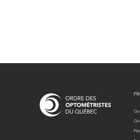
Navigation
PR
principale
Que
Que
Pla