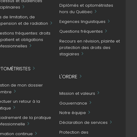
ocessus et audiences
Diplômés et optométristes
ciplinaires
hors du Québec
s de limitation, de
Exigences linguistiques
spension et de radiation
Questions fréquentes
stions fréquentes: droits
patient et obligations
Recours en révision, plainte et
ofessionnelles
protection des droits des
stagiaires
TOMÉTRISTES
L'ORDRE
stion de mon dossier
mbre
Mission et valeurs
ectuer un retour à la
Gouvernance
atique
Notre équipe
cadrement de la pratique
Déclaration de services
ofessionnelle
Protection des
rmation continue