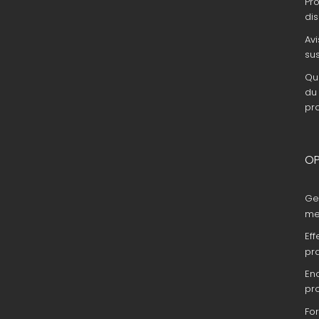
Pr
dis
Avi
su
Que
du 
pr
OP
Ge
me
Eff
pr
En
pr
Fo