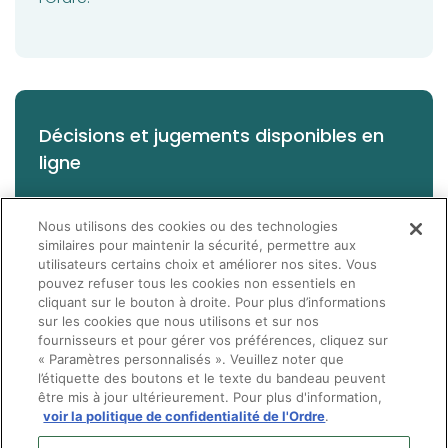
Décisions et jugements disponibles en
ligne
(opens in a new tab)
Les
décisions du conseil de discipline de l’Ordre
Nous utilisons des cookies ou des technologies
des optométristes sont disponibles en ligne
, de
similaires pour maintenir la sécurité, permettre aux
même que celles du Tribunal des professions et
utilisateurs certains choix et améliorer nos sites. Vous
pouvez refuser tous les cookies non essentiels en
des autres tribunaux.
cliquant sur le bouton à droite. Pour plus d’informations
sur les cookies que nous utilisons et sur nos
fournisseurs et pour gérer vos préférences, cliquez sur
« Paramètres personnalisés ». Veuillez noter que
l’étiquette des boutons et le texte du bandeau peuvent
être mis à jour ultérieurement. Pour plus d'information,
voir la politique de confidentialité de l'Ordre
.