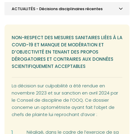
ACTUALITÉS - Décisions disciplinaires récentes
SOMMAIRE
MOT DE LA PRÉSIDENCE
NON-RESPECT DES MESURES SANITAIRES LIÉES À LA
ACTUALITÉS - Retour sur l'AGA
COVID-19 ET MANQUE DE MODÉRATION ET
D’OBJECTIVITÉ EN TENANT DES PROPOS
ACTUALITÉS - Utilisation des écrans par les jeunes
DÉROGATOIRES ET CONTRAIRES AUX DONNÉES
ACTUALITÉS - Avis de radiation
SCIENTIFIQUEMENT ACCEPTABLES
ACTUALITÉS - Décisions disciplinaires récentes
La décision sur culpabilité a été rendue en
ACTUALITÉS - Avis de Santé Canada
novembre 2023 et sur sanction en avril 2024 par
VOTRE PRATIQUE - Téléoptométrie: nouveau règlement
le Conseil de discipline de l’OOQ. Ce dossier
applicable
concerne un optométriste ayant fait l’objet de
chefs de plainte lui reprochant d’avoir :
VOTRE PRATIQUE - Nouvelle loi sur les renseignements
de santé
Négligé, dans le cadre de l’exercice de sa
VOTRE PRATIQUE - Projet loi 67 et reconnaissance du