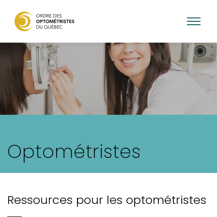
Aller
au
contenu
principal
Optométristes
Ressources pour les optométristes