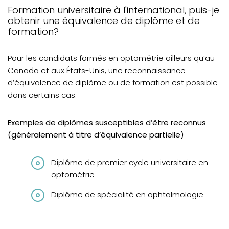
Diplômés du Québec
Formation universitaire à l'international, puis-je
obtenir une équivalence de diplôme et de
Diplômés et optométristes hors du Québec
formation?
Diplômés et optométristes canadiens (hors
Québec) et des États-Unis
Pour les candidats formés en optométrie ailleurs qu’au
Canada et aux États-Unis, une reconnaissance
Diplômés de France
d’équivalence de diplôme ou de formation est possible
Diplômés internationaux
dans certains cas.
Exigences linguistiques
Exemples de diplômes susceptibles d’être reconnus
Questions fréquentes
(généralement à titre d’équivalence partielle)
Recours en révision, plainte et protection des droits des
stagiaires
Diplôme de premier cycle universitaire en
optométrie
Diplôme de spécialité en ophtalmologie