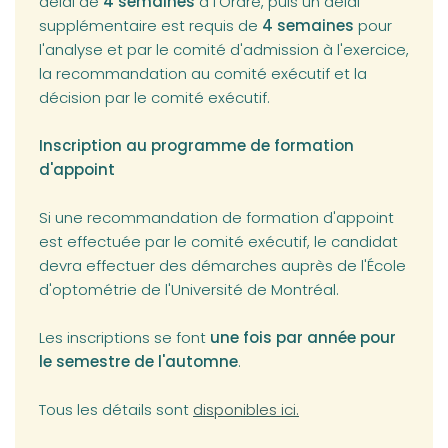
délai de
4 semaines
à l'Ordre, puis un délai
supplémentaire est requis de
4 semaines
pour
l'analyse et par le comité d'admission à l'exercice,
la recommandation au comité exécutif et la
décision par le comité exécutif.
Inscription au programme de formation
d'appoint
Si une recommandation de formation d'appoint
est effectuée par le comité exécutif, le candidat
devra effectuer des démarches auprès de l'École
d'optométrie de l'Université de Montréal.
Les inscriptions se font
une fois par année pour
le semestre de l'automne
.
(opens in a new tab)
Tous les détails sont
disponibles ici.