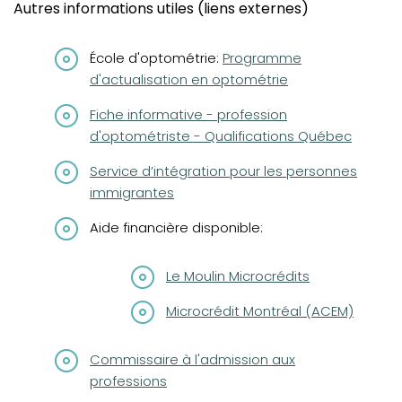
Autres informations utiles (liens externes)
(opens in a new tab)
École d'optométrie:
Programme
d'actualisation en optométrie
(opens in a new tab)
Fiche informative - profession
d'optométriste - Qualifications Québec
(opens in a new tab)
Service d’intégration pour les personnes
immigrantes
Aide financière disponible:
(opens in a new tab)
Le Moulin Microcrédits
(opens in a new tab)
Microcrédit Montréal (ACEM)
(opens in a new tab)
Commissaire à l'admission aux
professions