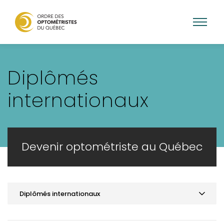
Aller
au
Diplômés
contenu
principal
internationaux
Devenir optométriste au Québec
Diplômés internationaux
Aperçu des principales conditions