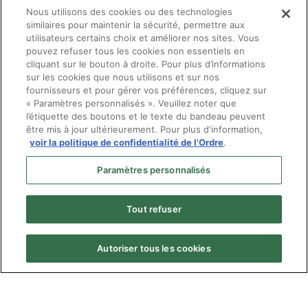
Nous utilisons des cookies ou des technologies
questions concernant les services reçus d'un
similaires pour maintenir la sécurité, permettre aux
(opens in a new tab)
optométriste, veuillez plutôt suivre
les instructions sur
utilisateurs certains choix et améliorer nos sites. Vous
cette page
(section
Comment formuler une plainte
) ou
pouvez refuser tous les cookies non essentiels en
nous contacter à l'adresse suivante:
info@ooq.org
.
cliquant sur le bouton à droite. Pour plus d’informations
sur les cookies que nous utilisons et sur nos
fournisseurs et pour gérer vos préférences, cliquez sur
« Paramètres personnalisés ». Veuillez noter que
l’étiquette des boutons et le texte du bandeau peuvent
être mis à jour ultérieurement. Pour plus d'information,
voir la politique de confidentialité de l'Ordre
.
Paramètres personnalisés
Tout refuser
Autoriser tous les cookies
Menu
© Ordre des optométristes du Québec
Pied
Politique de confidentialité