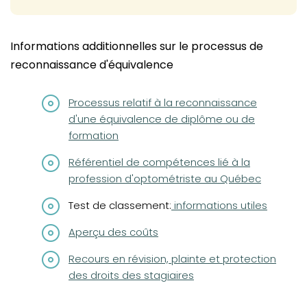
Informations additionnelles sur le processus de
reconnaissance d'équivalence
(opens in a new tab)
Processus relatif à la reconnaissance
d'une équivalence de diplôme ou de
formation
(opens in a new tab)
Référentiel de compétences lié à la
profession d'optométriste au Québec
Test de classement:
informations utiles
Aperçu des coûts
(opens in a new tab)
Recours en révision, plainte et protection
des droits des stagiaires