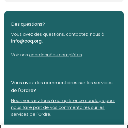
Des questions?
Vous avez des questions, contactez-nous à
info@ooq.org
.
(opens in a new tab)
Voir nos
coordonnées complètes
.
Vous avez des commentaires sur les services
de l'Ordre?
(opens in a new tab)
Nous vous invitons à compléter ce sondage pour
nous faire part de vos commentaires sur les
services de l'Ordre
.
IMPORTANT: Si vous avez des plaintes, commentaires ou