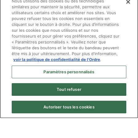
Nous utilisons des cookies ou des technologies
questions concernant les services reçus d'un
similaires pour maintenir la sécurité, permettre aux
(opens in a new tab)
optométriste, veuillez plutôt suivre
les instructions sur
utilisateurs certains choix et améliorer nos sites. Vous
cette page
(section
Comment formuler une plainte
) ou
pouvez refuser tous les cookies non essentiels en
nous contacter à l'adresse suivante:
info@ooq.org
.
cliquant sur le bouton à droite. Pour plus d’informations
sur les cookies que nous utilisons et sur nos
fournisseurs et pour gérer vos préférences, cliquez sur
« Paramètres personnalisés ». Veuillez noter que
l’étiquette des boutons et le texte du bandeau peuvent
être mis à jour ultérieurement. Pour plus d'information,
voir la politique de confidentialité de l'Ordre
.
Paramètres personnalisés
Tout refuser
Autoriser tous les cookies
Menu
© Ordre des optométristes du Québec
Pied
Politique de confidentialité
de
Plan du site