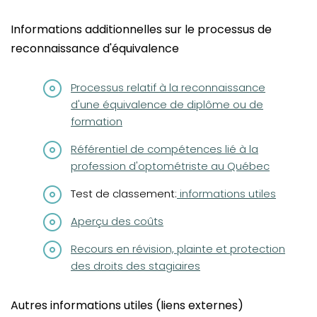
Informations additionnelles sur le processus de
reconnaissance d'équivalence
(opens in a new tab)
Processus relatif à la reconnaissance
d'une équivalence de diplôme ou de
formation
(opens in a new tab)
Référentiel de compétences lié à la
profession d'optométriste au Québec
Test de classement:
informations utiles
Aperçu des coûts
(opens in a new tab)
Recours en révision, plainte et protection
des droits des stagiaires
Autres informations utiles (liens externes)