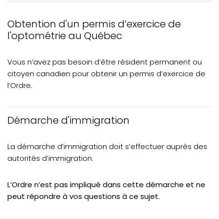
Aperçu des principales conditions
Obtention d'un permis d’exercice de
Diplômés du Québec
l'optométrie au Québec
Diplômés et optométristes hors du Québec
Vous n’avez pas besoin d’être résident permanent ou
Diplômés et optométristes canadiens (hors
citoyen canadien pour obtenir un permis d’exercice de
Québec) et des États-Unis
l’Ordre.
Diplômés de France
Diplômés internationaux
Démarche d'immigration
Exigences linguistiques
La démarche d’immigration doit s’effectuer auprès des
Questions fréquentes
autorités d’immigration.
Recours en révision, plainte et protection des droits des
stagiaires
L’Ordre n’est pas impliqué dans cette démarche et ne
peut répondre à vos questions à ce sujet.