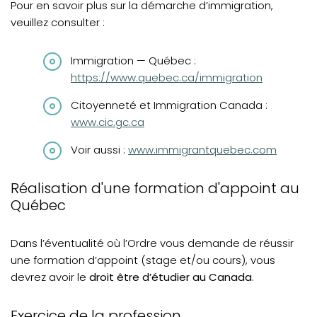
Pour en savoir plus sur la démarche d’immigration,
veuillez consulter :
(opens in a new tab)
Immigration — Québec :
https://www.quebec.ca/immigration
(opens in
Citoyenneté et Immigration Canada :
www.cic.gc.ca
(opens in a new tab)
Voir aussi :
www.immigrantquebec.com
Réalisation d'une formation d'appoint au
Québec
Dans l’éventualité où l’Ordre vous demande de réussir
une formation d’appoint (stage et/ou cours), vous
devrez avoir le
droit être d’étudier au Canada
.
Exercice de la profession