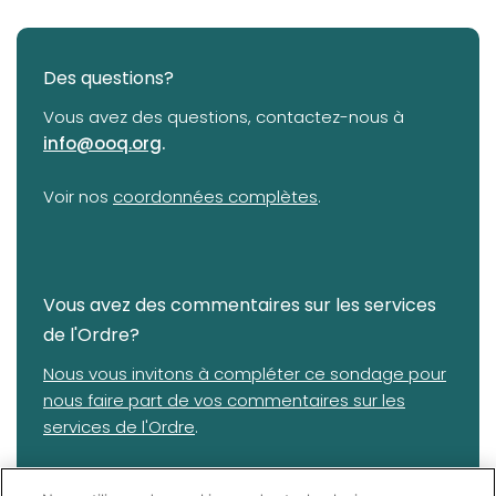
Des questions?
Vous avez des questions, contactez-nous à
info@ooq.org
.
(opens in a new tab)
Voir nos
coordonnées complètes
.
Vous avez des commentaires sur les services
de l'Ordre?
(opens in a new tab)
Nous vous invitons à compléter ce sondage pour
nous faire part de vos commentaires sur les
services de l'Ordre
.
IMPORTANT: Si vous avez des plaintes, commentaires ou