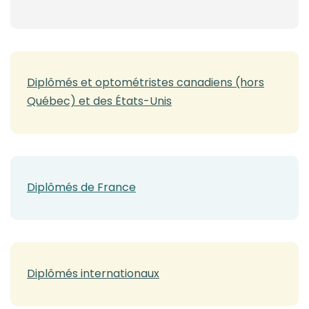
(opens in a new tab)
Diplômés et optométristes canadiens (hors
Québec) et des États-Unis
(opens in a new tab)
Diplômés de France
Diplômés internationaux