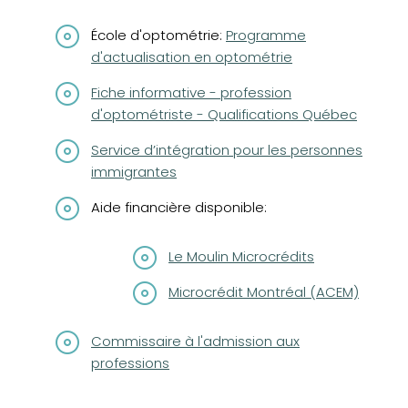
(opens in a new tab)
École d'optométrie:
Programme
d'actualisation en optométrie
(opens in a new tab)
Fiche informative - profession
d'optométriste - Qualifications Québec
(opens in a new tab)
Service d’intégration pour les personnes
immigrantes
Aide financière disponible:
(opens in a new tab)
Le Moulin Microcrédits
(opens in a new tab)
Microcrédit Montréal (ACEM)
(opens in a new tab)
Commissaire à l'admission aux
professions