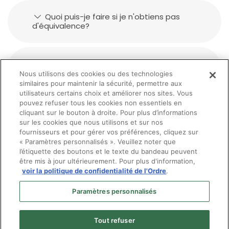
Quoi puis-je faire si je n'obtiens pas
d'équivalence?
Existe-t-il de l'aide financière pour les
candidats?
Nous utilisons des cookies ou des technologies
similaires pour maintenir la sécurité, permettre aux
utilisateurs certains choix et améliorer nos sites. Vous
pouvez refuser tous les cookies non essentiels en
À l'issu de l'obtention d'une équivalence
cliquant sur le bouton à droite. Pour plus d’informations
de formation, quel titre j'obtentiendrai?
sur les cookies que nous utilisons et sur nos
fournisseurs et pour gérer vos préférences, cliquez sur
« Paramètres personnalisés ». Veuillez noter que
l’étiquette des boutons et le texte du bandeau peuvent
être mis à jour ultérieurement. Pour plus d'information,
voir la politique de confidentialité de l'Ordre
.
Paramètres personnalisés
Tout refuser