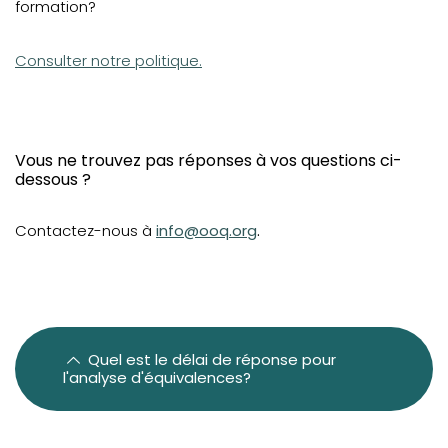
formation?
Diplômés et optométristes hors du Québec
Diplômés et optométristes canadiens (hors
(opens in a new tab)
Consulter notre politique.
Québec) et des États-Unis
Diplômés de France
Diplômés internationaux
Vous ne trouvez pas réponses à vos questions ci-
Exigences linguistiques
dessous ?
Questions fréquentes
Contactez-nous à
info@ooq.org
.
Recours en révision, plainte et protection des droits des
stagiaires
Quel est le délai de réponse pour
l'analyse d'équivalences?