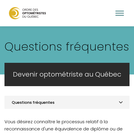
Aller
au
Questions fréquentes
contenu
principal
Devenir optométriste au Québec
Questions fréquentes
Aperçu des principales conditions
Vous désirez connaître le processus relatif à la
Diplômés du Québec
reconnaissance d'une équivalence de diplôme ou de