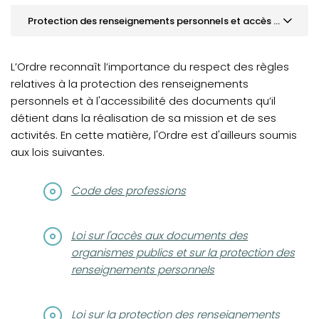
Protection des renseignements personnels et accès à l'information
Mission et valeurs
L’Ordre reconnaît l’importance du respect des règles
Gouvernance
relatives à la protection des renseignements
personnels et à l'accessibilité des documents qu’il
Notre équipe
détient dans la réalisation de sa mission et de ses
Déclaration de services
activités. En cette matière, l'Ordre est d'ailleurs soumis
aux lois suivantes.
Protection des renseignements personnels et accès à
l'information
(opens in a new tab)
Code des professions
(opens in a new tab)
Loi sur l'accès aux documents des
organismes publics et sur la protection des
renseignements personnels
(opens in a new tab)
Loi sur la protection des renseignements