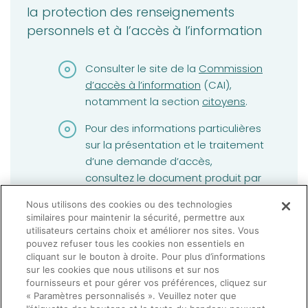
la protection des renseignements
personnels et à l’accès à l’information
(opens in a new tab)
Consulter le site de la
Commission
d’accès à l’information
(CAI),
(opens in a new tab)
notamment la section
citoyens
.
Pour des informations particulières
sur la présentation et le traitement
d’une demande d’accès,
consultez le document produit par
(opens in a new tab)
la CAI intitulé
Accès à l’information,
Nous utilisons des cookies ou des technologies
protection des renseignements
similaires pour maintenir la sécurité, permettre aux
personnels - Quels sont vos droits ?
utilisateurs certains choix et améliorer nos sites. Vous
Comment faire une demande?
.
pouvez refuser tous les cookies non essentiels en
cliquant sur le bouton à droite. Pour plus d’informations
sur les cookies que nous utilisons et sur nos
fournisseurs et pour gérer vos préférences, cliquez sur
« Paramètres personnalisés ». Veuillez noter que