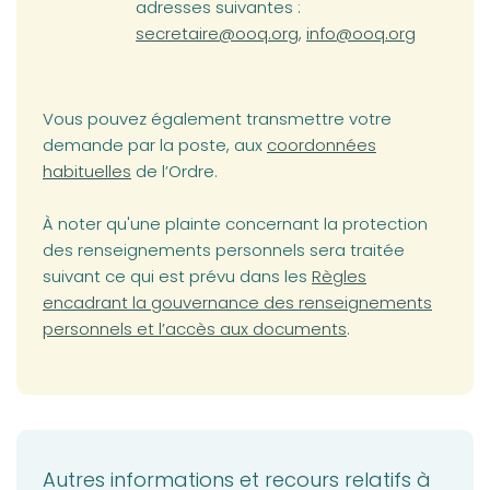
adresses suivantes :
secretaire@ooq.org
,
info@ooq.org
Vous pouvez également transmettre votre
(opens in a new tab)
demande par la poste, aux
coordonnées
habituelles
de l’Ordre.
À noter qu'une plainte concernant la protection
des renseignements personnels sera traitée
(opens in a new tab)
suivant ce qui est prévu dans les
Règles
encadrant la gouvernance des renseignements
personnels et l’accès aux documents
.
Autres informations et recours relatifs à