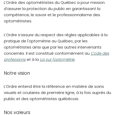
Notre équipe
L’Ordre des optométristes du Québec a pour mission
d’assurer la protection du public en garantissant la
Déclaration de services
compétence, le savoir et le professionnalisme des
Protection des renseignements personnels et accès à
optométristes.
l'information
L’Ordre s’assure du respect des règles applicables à la
pratique de l'optométrie au Québec, par les
optométristes ainsi que par les autres intervenants
(opens in a 
concernés. Il est constitué conformément au
Code des
(opens in a new tab)
professions
et à la
Loi sur l'optométrie
.
Notre vision
L’Ordre entend être la référence en matière de soins
visuels et oculaires de première ligne, à la fois auprès du
public et des optométristes québécois.
Nos valeurs