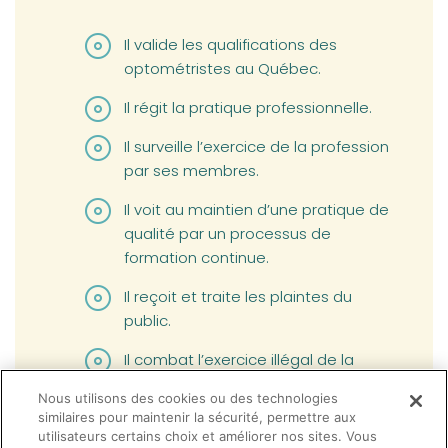
Il valide les qualifications des
optométristes au Québec.
Il régit la pratique professionnelle.
Il surveille l’exercice de la profession
par ses membres.
Il voit au maintien d’une pratique de
qualité par un processus de
formation continue.
Il reçoit et traite les plaintes du
public.
Il combat l’exercice illégal de la
profession et l’usurpation de titre.
Nous utilisons des cookies ou des technologies
similaires pour maintenir la sécurité, permettre aux
En complément sur la mission de l'Ordre, voir la
utilisateurs certains choix et améliorer nos sites. Vous