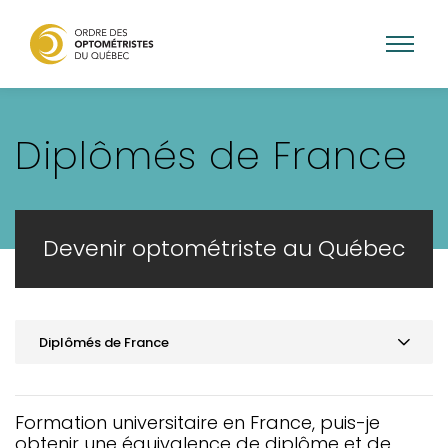
Aller
au
Diplômés de France
contenu
principal
Devenir optométriste au Québec
Diplômés de France
Aperçu des principales conditions
Diplômés du Québec
Formation universitaire en France, puis-je
obtenir une équivalence de diplôme et de