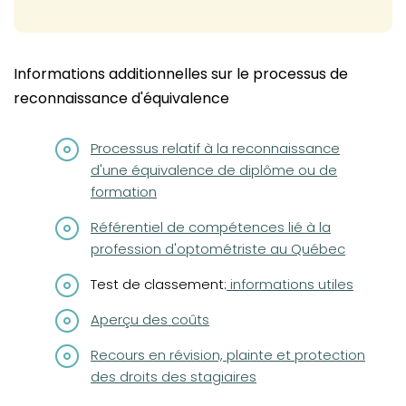
Informations additionnelles sur le processus de
reconnaissance d'équivalence
(opens in a new tab)
Processus relatif à la reconnaissance
d'une équivalence de diplôme ou de
formation
(opens in a new tab)
Référentiel de compétences lié à la
profession d'optométriste au Québec
Test de classement:
informations utiles
Aperçu des coûts
(opens in a new tab)
Recours en révision, plainte et protection
des droits des stagiaires