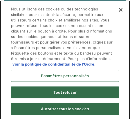
IMPORTANT: Si vous avez des plaintes, commentaires ou
Nous utilisons des cookies ou des technologies
questions concernant les services reçus d'un
similaires pour maintenir la sécurité, permettre aux
(opens in a new tab)
optométriste, veuillez plutôt suivre
les instructions sur
utilisateurs certains choix et améliorer nos sites. Vous
cette page
(section
Comment formuler une plainte
) ou
pouvez refuser tous les cookies non essentiels en
nous contacter à l'adresse suivante:
info@ooq.org
.
cliquant sur le bouton à droite. Pour plus d’informations
sur les cookies que nous utilisons et sur nos
fournisseurs et pour gérer vos préférences, cliquez sur
« Paramètres personnalisés ». Veuillez noter que
l’étiquette des boutons et le texte du bandeau peuvent
être mis à jour ultérieurement. Pour plus d'information,
voir la politique de confidentialité de l'Ordre
.
Paramètres personnalisés
Tout refuser
Autoriser tous les cookies
Menu
© Ordre des optométristes du Québec
Pied
Politique de confidentialité