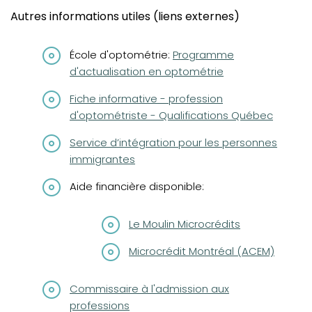
Autres informations utiles (liens externes)
(opens in a new tab)
École d'optométrie:
Programme
d'actualisation en optométrie
(opens in a new tab)
Fiche informative - profession
d'optométriste - Qualifications Québec
(opens in a new tab)
Service d’intégration pour les personnes
immigrantes
Aide financière disponible:
(opens in a new tab)
Le Moulin Microcrédits
(opens in a new tab)
Microcrédit Montréal (ACEM)
(opens in a new tab)
Commissaire à l'admission aux
professions