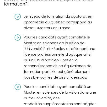
Diplômés et optométristes hors du Québec
formation?
Diplômés et optométristes canadiens (hors
Québec) et des États-Unis
Le niveau de formation du doctorat en
optométrie du Québec correspond au
Diplômés de France
niveau «Master» en France.
Diplômés internationaux
Pour les candidats ayant complété le
Exigences linguistiques
Master en sciences de la vision de
l’Université Paris-Saclay et détenant une
Questions fréquentes
licence professionnelle d'optique ainsi
Recours en révision, plainte et protection des droits des
qu'un BTS d'opticien lunetier, la
stagiaires
reconnaissance d'une équivalence de
formation partielle est généralement
possible, voir les détails ci-dessous.
Pour les candidats ayant complété un
Master en sciences de la vision dans une
autre université, des
modalités supplémentaires sont exigées