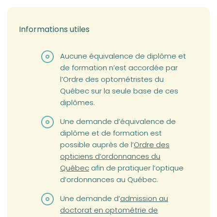
Informations utiles
Aucune équivalence de diplôme et
de formation n’est accordée par
l’Ordre des optométristes du
Québec sur la seule base de ces
diplômes.
Une demande d’équivalence de
diplôme et de formation est
(opens in a new tab)
possible auprès de l’
Ordre des
opticiens d’ordonnances du
Québec
afin de pratiquer l’optique
d’ordonnances au Québec.
(opens in a new tab)
Une demande d’
admission au
doctorat en optométrie de