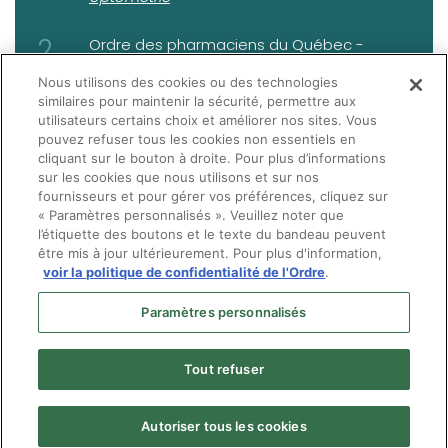
Ordre des pharmaciens du Québec -
(opens in a new tab)
Questions de pratique:
Puis-je accepter
Nous utilisons des cookies ou des technologies
une ordonnance rédigée par ordinateur sur
similaires pour maintenir la sécurité, permettre aux
laquelle la signature du prescripteur est
utilisateurs certains choix et améliorer nos sites. Vous
apposée de façon électronique?
pouvez refuser tous les cookies non essentiels en
cliquant sur le bouton à droite. Pour plus d’informations
sur les cookies que nous utilisons et sur nos
fournisseurs et pour gérer vos préférences, cliquez sur
« Paramètres personnalisés ». Veuillez noter que
l’étiquette des boutons et le texte du bandeau peuvent
être mis à jour ultérieurement. Pour plus d'information,
voir la politique de confidentialité de l'Ordre
.
Paramètres personnalisés
Tout refuser
Autoriser tous les cookies
© Ordre des optométristes du Québec