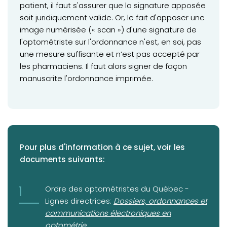
patient, il faut s'assurer que la signature apposée
soit juridiquement valide. Or, le fait d'apposer une
image numérisée (« scan ») d'une signature de
l'optométriste sur l'ordonnance n'est, en soi, pas
une mesure suffisante et n’est pas accepté par
les pharmaciens. Il faut alors signer de façon
manuscrite l'ordonnance imprimée.
Pour plus d'information à ce sujet, voir les
documents suivants:
Ordre des optométristes du Québec -
(opens in a new tab)
Lignes directrices:
Dossiers, ordonnances et
communications électroniques en
optométrie