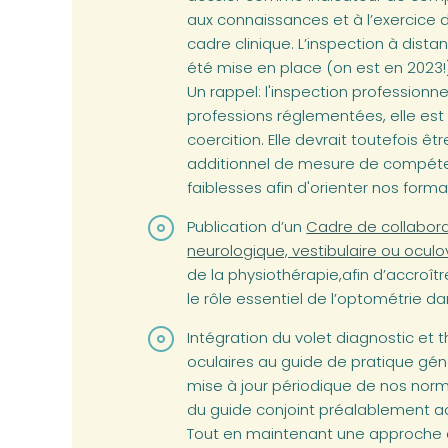
aux connaissances et à l’exercice 
cadre clinique. L’inspection à dis
été mise en place (on est en 2023!
Un rappel: l'inspection professionne
professions réglementées, elle e
coercition. Elle devrait toutefois êt
additionnel de mesure de compéte
faiblesses afin d'orienter nos forma
(opens in a new ta
Publication d’un
Cadre de collaborat
neurologique, vestibulaire ou oculov
de la physiothérapie,afin d’accroître 
le rôle essentiel de l’optométrie d
Intégration du volet diagnostic et
oculaires au guide de pratique géné
mise à jour périodique de nos no
du guide conjoint préalablement a
Tout en maintenant une approche c