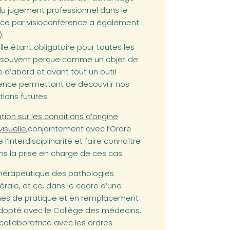
du jugement professionnel dans le
tance par visioconférence a également
).
lle étant obligatoire pour toutes les
st souvent perçue comme un objet de
re d’abord et avant tout un outil
nce permettant de découvrir nos
tions futures.
b)
ion sur les conditions d’origine
isuelle,
conjointement avec l’Ordre
l’interdisciplinarité et faire connaître
ans la prise en charge de ces cas.
 thérapeutique des pathologies
rale, et ce, dans le cadre d’une
rmes de pratique et en remplacement
dopté avec le Collège des médecins.
ollaboratrice avec les ordres