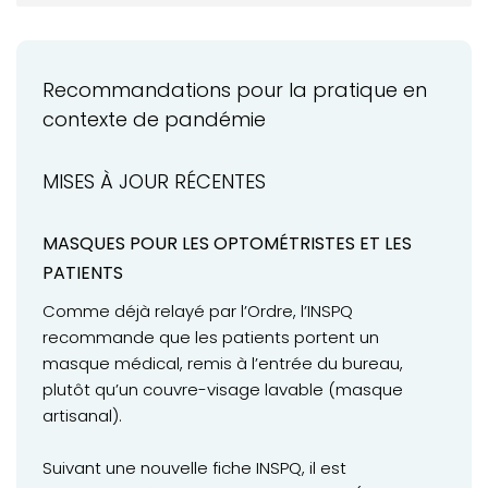
MOT DE LA PRÉSIDENCE
ACTUALITÉS
Recommandations pour la pratique en
VOTRE PRATIQUE
contexte de pandémie
Pratique en contexte de pandémie: mises à jour
récentes
MISES À JOUR RÉCENTES
Syndic: bilan sur la qualité des services
oculovisuels
MASQUES POUR LES OPTOMÉTRISTES ET LES
PATIENTS
VOTRE FORMATION CONTINUE
Comme déjà relayé par l’Ordre, l’INSPQ
recommande que les patients portent un
masque médical, remis à l’entrée du bureau,
plutôt qu’un couvre-visage lavable (masque
artisanal).
Suivant une nouvelle fiche INSPQ, il est