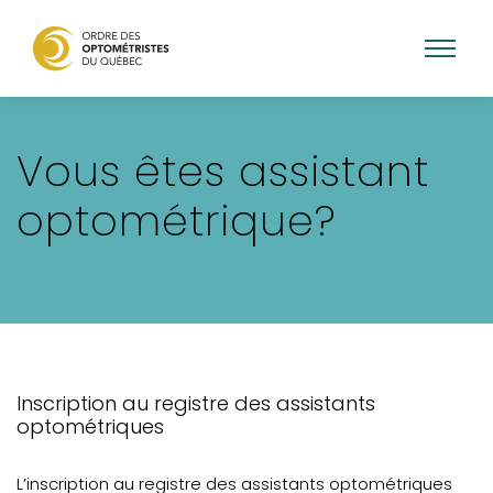
Skip
to
Vous êtes assistant
main
content
optométrique?
Inscription au registre des assistants
optométriques
L’inscription au registre des assistants optométriques