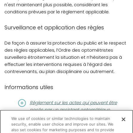
n'est maintenant plus possible, considérant les
conditions prévues par le règlement applicable.
Surveillance et application des règles
De façon à assurer la protection du public et le respect
des règles applicables, l’Ordre des optométristes
surveillera étroitement la situation et n’hésitera pas à
effectuer les interventions requises à l’égard des
contrevenants, au plan disciplinaire ou autrement.
Informations utiles
(opens in a new tab)
Règlement sur les actes qui peuvent être
posés par un assistant optométrique
We use of cookies or similar technologies to maintain
Guide d’application à l’intention des
security, enable user choice and improve our sites. We
assistants optométriques et des
also set cookies for marketing purposes and to provide