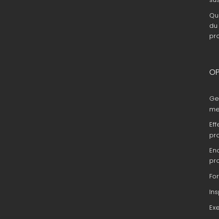
Que
du 
pr
OP
Ge
me
Eff
pr
En
pr
Fo
In
Ex