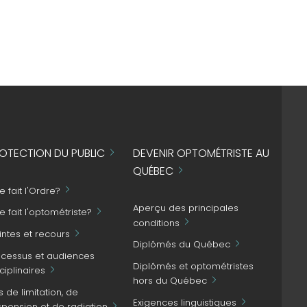
OTECTION DU PUBLIC
DEVENIR OPTOMÉTRISTE AU
QUÉBEC
 fait l'Ordre?
Aperçu des principales
 fait l'optométriste?
conditions
intes et recours
Diplômés du Québec
ocessus et audiences
Diplômés et optométristes
ciplinaires
hors du Québec
s de limitation, de
Exigences linguistiques
spension et de radiation