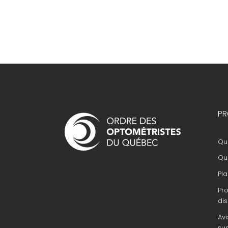
Navigation
PR
principale
Que
Que
Pla
Pr
dis
Avi
su