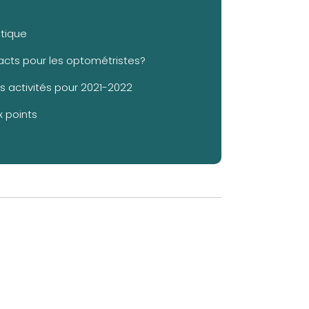
stique
acts pour les optométristes?
es activités pour 2021-2022
x points