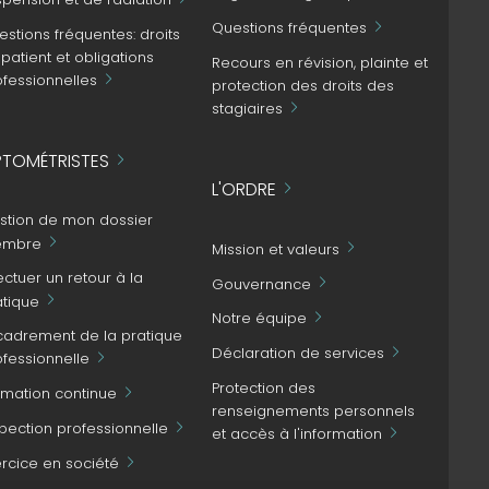
Questions fréquentes
stions fréquentes: droits
patient et obligations
Recours en révision, plainte et
ofessionnelles
protection des droits des
stagiaires
TOMÉTRISTES
L'ORDRE
stion de mon dossier
mbre
Mission et valeurs
ectuer un retour à la
Gouvernance
atique
Notre équipe
cadrement de la pratique
Déclaration de services
ofessionnelle
Protection des
rmation continue
renseignements personnels
spection professionnelle
et accès à l'information
ercice en société