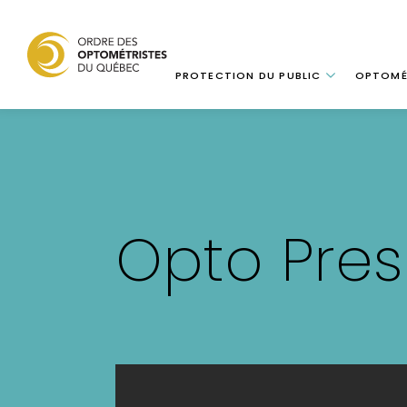
Navigation
PROTECTION DU PUBLIC
OPTOMÉ
Aller
au
contenu
principal
Opto Pre