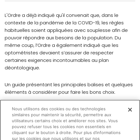
ACTUALITÉS
L'Ordre a déjà indiqué qu'il convenait que, dans le
VOTRE PRATIQUE EN PÉRIODE DE PANDÉMIE
contexte de la pandémie de la COVID-19, les règles
habituelles soient appliquées avec souplesse afin de
Mesures concernant les cliniques optométriques
pouvoir répondre aux besoins de la population. Du
Recommandations particulières pour la pratique
même coup, l’Ordre a également indiqué que les
optométrique
optométristes devaient s’assurer de respecter
Téléoptométrie et télétravail, ce qu’il faut savoir
certaines exigences incontournables au plan
déontologique.
Ressources optométriques et ophtalmologiques
disponibles
Un guide présentant les principales balises et quelques
NOUVELLES
éléments à considérer pour faire les bons choix.
MOT DU CPRO
Nous utilisons des cookies ou des technologies
similaires pour maintenir la sécurité, permettre aux
utilisateurs certains choix et améliorer nos sites. Vous
(opens in a new tab)
Consulter le guide
pouvez refuser tous les cookies non essentiels en
cliquant sur le bouton à droite. Pour plus d’informations
sur les cookies que nous utilisons et sur nos