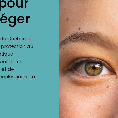
 pour
téger
s du Québec a
a protection du
atique
soutenant
é et de
 oculovisuels au