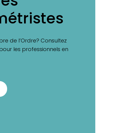
les
étristes
re de l’Ordre? Consultez
pour les professionnels en
S