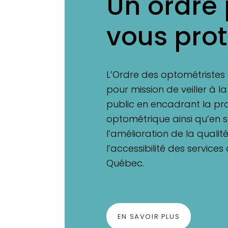
Un ordre
vous pro
L’Ordre des optométriste
pour mission de veiller à l
public en encadrant la pr
optométrique ainsi qu’en 
l’amélioration de la qualit
l’accessibilité des services
Québec.
EN SAVOIR PLUS