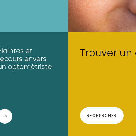
Trouver un
Plaintes et
recours envers
un optométriste
RECHERCHER