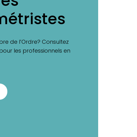
les
étristes
re de l’Ordre? Consultez
pour les professionnels en
S