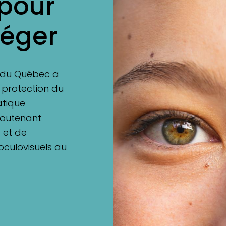
 pour
téger
s du Québec a
a protection du
atique
soutenant
é et de
 oculovisuels au