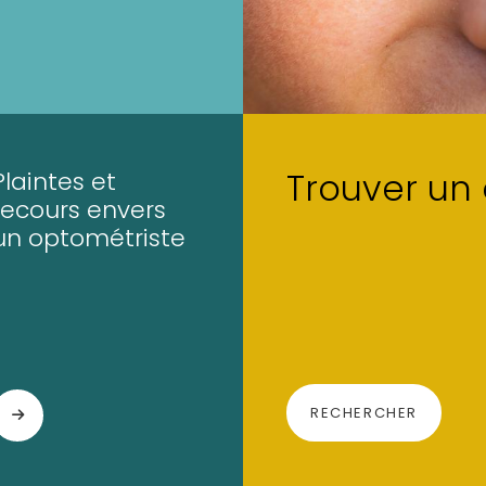
Trouver un
Plaintes et
recours envers
un optométriste
RECHERCHER