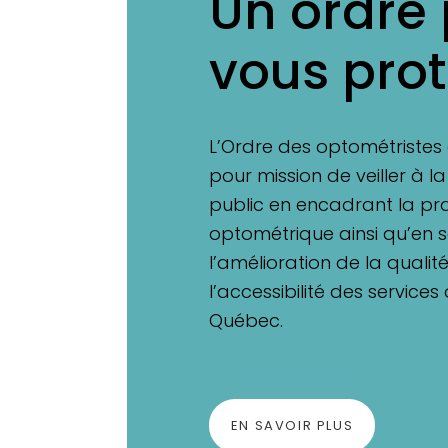
Un ordre
vous pro
L’Ordre des optométriste
pour mission de veiller à l
public en encadrant la pr
optométrique ainsi qu’en 
l’amélioration de la qualit
l’accessibilité des services
Québec.
EN SAVOIR PLUS