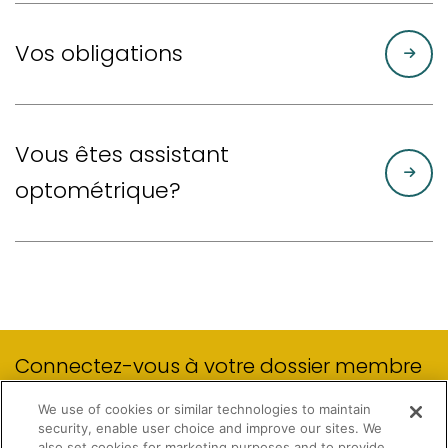
Vos obligations
Vous êtes assistant
optométrique?
Connectez-vous à votre dossier membre
We use of cookies or similar technologies to maintain
security, enable user choice and improve our sites. We
MON DOSSIER MEMBRE
also set cookies for marketing purposes and to provide