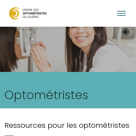
Skip
to
main
content
Optométristes
Ressources pour les optométristes