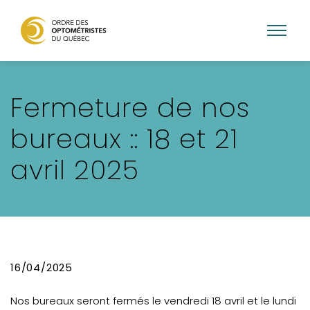
Aller
au
Fermeture de nos
contenu
principal
bureaux :: 18 et 21
avril 2025
16/04/2025
Nos bureaux seront fermés le vendredi 18 avril et le lundi